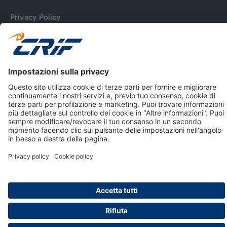
Privacy Policy
Cookie Policy
Informativa Dati Personali
CRIF Business Ethics
Accessibilità
Informativa Privacy Relativa Al Sistema Di Informazioni
Creditizie
© 2026 CRIF S.p.A. Tutti i diritti riservati.
Via della Beverara, 21 / 40131 Bologna / Italy Cap. Soc.
sottoscritto € 51.941.235,00 di cui versato € 51.806.190,00 |
R.E.A. n° 410952 | Reg. Impr. Bo, C.F. e P.IVA 02083271201
Società soggetta all'attività di direzione e coordinamento di
CRIBIS Holding S.r.l., Società con unico socio
Società con Sistema di Gestione Certificato da DNV ISO 9001,
ISO 45001, ISO/IEC 27001, ISO14001