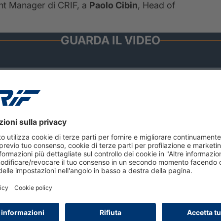
nt Manager di CRIF, a
Paolo Cibin
, Head of
GUARDA IL VIDEO
2 febbraio 2026
Governance ESG: impatti e
prospettive future