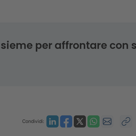
insieme per affrontare con successo le istanze ESG
nsieme per affrontare con 
Condividi: