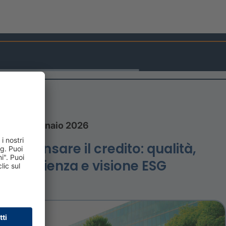
23 gennaio 2026
Ripensare il credito: qualità,
efficienza e visione ESG