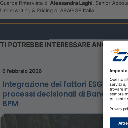
Guarda l’intervista di
Alessandra Laghi
, Senior Accou
Underwriting & Pricing di ARAG SE Italia.
TI POTREBBE INTERESSARE ANCHE
6 febbraio 2026
Integrazione dei fattori ESG nei
processi decisionali di Banco
BPM