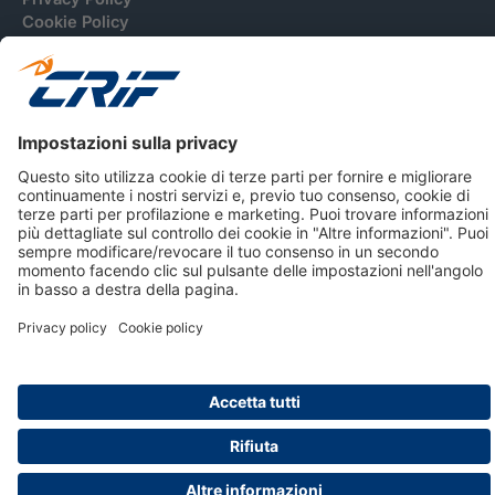
Cookie Policy
Informativa Dati Personali
CRIF Business Ethics
Accessibilità
Informativa Privacy Relativa Al Sistema Di Informazioni
Creditizie
© 2026 CRIF S.p.A. Tutti i diritti riservati.
Via della Beverara, 21 / 40131 Bologna / Italy Cap. Soc.
sottoscritto € 51.941.235,00 di cui versato € 51.806.190,00 |
R.E.A. n° 410952 | Reg. Impr. Bo, C.F. e P.IVA 02083271201
Società soggetta all'attività di direzione e coordinamento di
CRIBIS Holding S.r.l., Società con unico socio
Società con Sistema di Gestione Certificato da DNV ISO 9001,
ISO 45001, ISO/IEC 27001, ISO14001