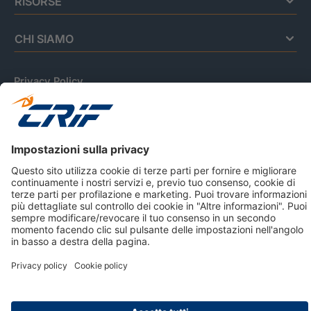
RISORSE
CHI SIAMO
Privacy Policy
Cookie Policy
Informativa Dati Personali
CRIF Business Ethics
Accessibilità
Informativa Privacy Relativa Al Sistema Di Informazioni
Creditizie
© 2026 CRIF S.p.A. Tutti i diritti riservati.
Via della Beverara, 21 / 40131 Bologna / Italy Cap. Soc.
sottoscritto € 51.941.235,00 di cui versato € 51.806.190,00 |
R.E.A. n° 410952 | Reg. Impr. Bo, C.F. e P.IVA 02083271201
Società soggetta all'attività di direzione e coordinamento di
CRIBIS Holding S.r.l., Società con unico socio