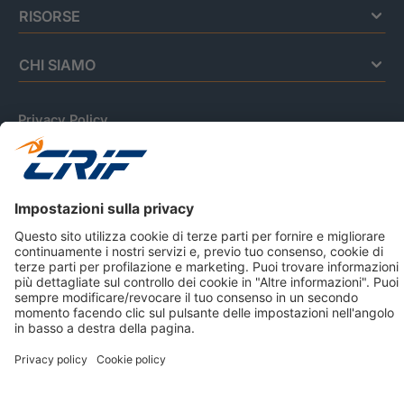
RISORSE
CHI SIAMO
Privacy Policy
Cookie Policy
Informativa Dati Personali
CRIF Business Ethics
Accessibilità
Informativa Privacy Relativa Al Sistema Di Informazioni
Creditizie
© 2026 CRIF S.p.A. Tutti i diritti riservati.
Via della Beverara, 21 / 40131 Bologna / Italy Cap. Soc.
sottoscritto € 51.941.235,00 di cui versato € 51.806.190,00 |
R.E.A. n° 410952 | Reg. Impr. Bo, C.F. e P.IVA 02083271201
Società soggetta all'attività di direzione e coordinamento di