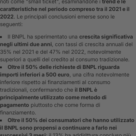
noti come "small ticket", esaminandone i
trend e le
caratteristiche nel periodo compreso tra il 2021 e il
2022
. Le principali conclusioni emerse sono le
seguenti:
Il BNPL ha sperimentato una
crescita significativa
negli ultimi due anni
, con tassi di crescita annuali del
35% nel 2021 e del 47% nel 2022, notevolmente
superiori a quelli del credito al consumo tradizionale.
Oltre il 50% delle richieste di BNPL riguarda
importi inferiori a 500 euro
, una cifra notevolmente
inferiore rispetto ai finanziamenti al consumo
tradizionali, confermando che
il BNPL è
principalmente utilizzato come metodo di
pagamento
piuttosto che come forma di
finanziamento.
Oltre il 50% dei consumatori che hanno utilizzato
il BNPL sono propensi a continuare a farlo nei
successivi 3 mesi
; il 13% ha addirittura concluso più