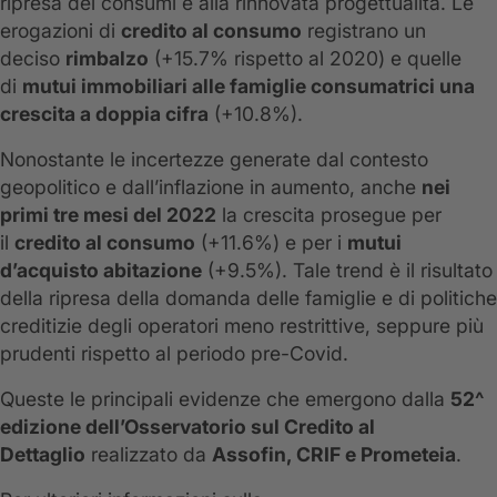
ripresa dei consumi e alla rinnovata progettualità. Le
erogazioni di
credito al consumo
registrano un
deciso
rimbalzo
(+15.7% rispetto al 2020) e quelle
di
mutui immobiliari alle famiglie consumatrici una
crescita a doppia cifra
(+10.8%).
Nonostante le incertezze generate dal contesto
geopolitico e dall’inflazione in aumento, anche
nei
primi tre mesi del 2022
la crescita prosegue per
il
credito al consumo
(+11.6%) e per i
mutui
d’acquisto abitazione
(+9.5%). Tale trend è il risultato
della ripresa della domanda delle famiglie e di politiche
creditizie degli operatori meno restrittive, seppure più
prudenti rispetto al periodo pre-Covid.
Queste le principali evidenze che emergono dalla
52^
edizione dell’Osservatorio sul Credito al
Dettaglio
realizzato da
Assofin, CRIF e Prometeia
.