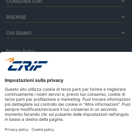
CONSUMATORI
RISORSE
CHI SIAMO
Privacy Policy
Cookie Policy
Informativa Dati Personali
CRIF Business Ethics
Accessibilità
Informativa Privacy Relativa Al Sistema Di Informazioni
Creditizie
© 2026 CRIF S.p.A. Tutti i diritti riservati.
Via della Beverara, 21 / 40131 Bologna / Italy Cap. Soc.
sottoscritto € 51.941.235,00 di cui versato € 51.806.190,00 |