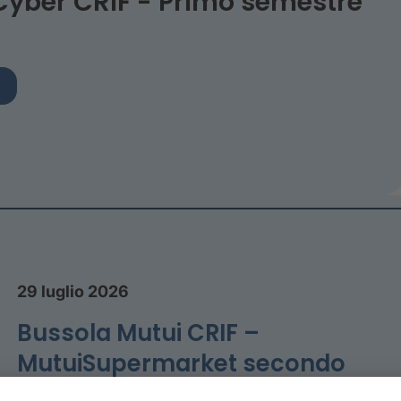
Cyber CRIF - Primo semestre
29 luglio 2026
Bussola Mutui CRIF –
MutuiSupermarket secondo
trimestre 2026