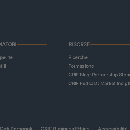
ATORI
RISORSE
 per te
Ricerche
tili
Formazione
CRIF Blog: Partnership Stori
CRIF Podcast: Market Insig
Dati Personali
CRIF Business Ethics
Accessibilità