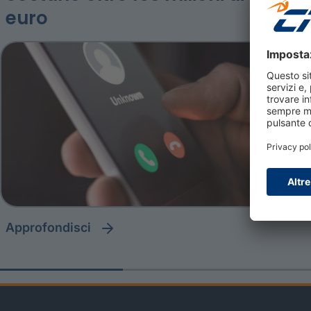
euro
approfondisci