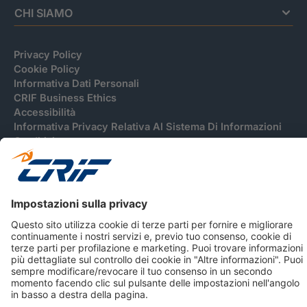
CHI SIAMO
Privacy Policy
Cookie Policy
Informativa Dati Personali
CRIF Business Ethics
Accessibilità
Informativa Privacy Relativa Al Sistema Di Informazioni
Creditizie
© 2026 CRIF S.p.A. Tutti i diritti riservati.
Via della Beverara, 21 / 40131 Bologna / Italy Cap. Soc.
sottoscritto € 51.941.235,00 di cui versato € 51.806.190,00 |
R.E.A. n° 410952 | Reg. Impr. Bo, C.F. e P.IVA 02083271201
Società soggetta all'attività di direzione e coordinamento di
CRIBIS Holding S.r.l., Società con unico socio