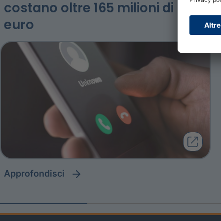
costano oltre 165 milioni di
euro
approfondisci