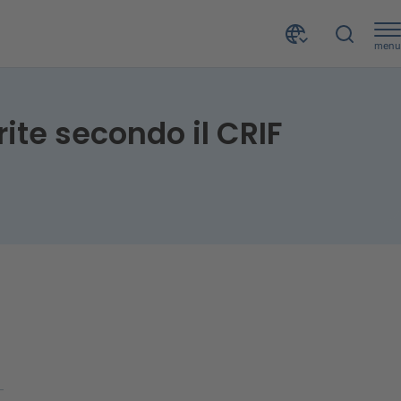
menu
Mondiali di calcio 2018: le squadre francofone favorite secondo il CRIF World Cup Score
rite secondo il CRIF