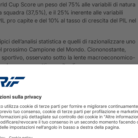
ld Cup Score un peso del 75% alle variabili di natura
a squadra (37,5%), e il 25% inerente alle variabili
L pro capite e del 10% al tasso di crescita del PIL nel
ici dell’analisi statistica e quelli di razionalizzare uno
 del prossimo Campione del Mondo. Ciononostante,
o sportivo, osservato sotto la lente macroeconomico-
do da una prospettiva molto diversa.
29 luglio 2026
Bussola Mutui CRIF –
MutuiSupermarket secondo