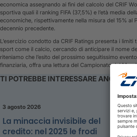
economica assegnando ai fini del calcolo del CRIF Wor
sportiva quali il ranking FIFA (37,5%) e l’età media dell
economiche, rispettivamente nella misura del 15% al PI
decennio precedente.
L’esercizio condotto da CRIF Ratings presenta i limiti tip
sport come il calcio, cercando di anticipare il nome
riteniamo che l’esito del prossimo seguitissimo event
finanziaria, offra una lettura del Campionato del Mon
TI POTREBBE INTERESSARE ANCHE
3 agosto 2026
La minaccia invisibile del
credito: nel 2025 le frodi