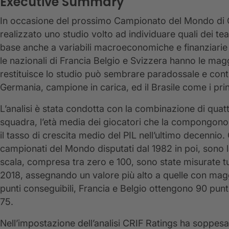
Executive Summary
In occasione del prossimo Campionato del Mondo di Ca
realizzato uno studio volto ad individuare quali dei tea
base anche a variabili macroeconomiche e finanziarie 
le nazionali di Francia Belgio e Svizzera hanno le maggi
restituisce lo studio può sembrare paradossale e con
Germania, campione in carica, ed il Brasile come i princ
L’analisi è stata condotta con la combinazione di quattro
squadra, l’età media dei giocatori che la compongono,
il tasso di crescita medio del PIL nell’ultimo decennio.
campionati del Mondo disputati dal 1982 in poi, sono 
scala, compresa tra zero e 100, sono state misurate t
2018, assegnando un valore più alto a quelle con maggi
punti conseguibili, Francia e Belgio ottengono 90 punt
75.
Nell’impostazione dell’analisi CRIF Ratings ha soppesato