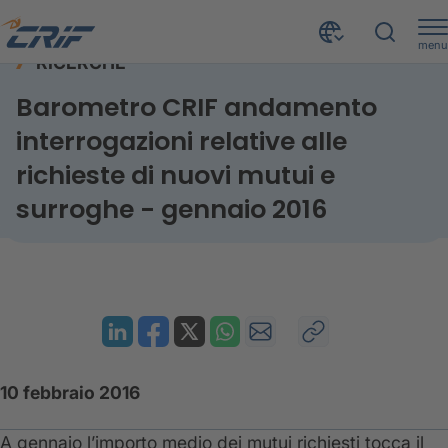
menu
RICERCHE
Risorse
Ricerche
Mutui e surroghe - gennaio 2016
Home
Barometro CRIF andamento
interrogazioni relative alle
richieste di nuovi mutui e
surroghe - gennaio 2016
10 febbraio 2016
A gennaio l’importo medio dei mutui richiesti tocca il