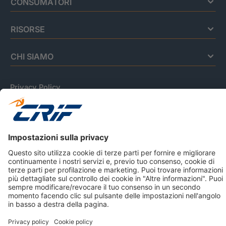
CONSUMATORI
RISORSE
CHI SIAMO
Privacy Policy
Cookie Policy
Informativa Dati Personali
CRIF Business Ethics
Accessibilità
Informativa Privacy Relativa Al Sistema Di Informazioni
Creditizie
© 2026 CRIF S.p.A. Tutti i diritti riservati.
Via della Beverara, 21 / 40131 Bologna / Italy Cap. Soc.
sottoscritto € 51.941.235,00 di cui versato € 51.806.190,00 |