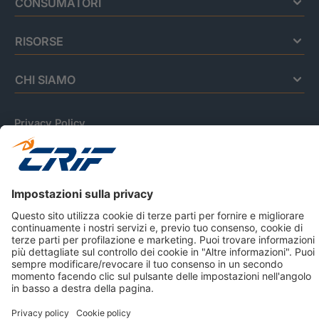
CONSUMATORI
RISORSE
CHI SIAMO
Privacy Policy
Cookie Policy
Informativa Dati Personali
CRIF Business Ethics
Accessibilità
Informativa Privacy Relativa Al Sistema Di Informazioni
Creditizie
© 2026 CRIF S.p.A. Tutti i diritti riservati.
Via della Beverara, 21 / 40131 Bologna / Italy Cap. Soc.
sottoscritto € 51.941.235,00 di cui versato € 51.806.190,00 |