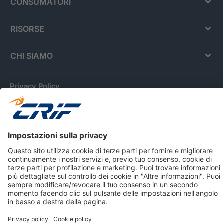
CONSUMATORI
RISORSE
CHI SIAMO
Privacy Policy
Cookie Policy
Informativa Dati Personali
CRIF Business Ethics
Accessibilità
Informativa Privacy Relativa Al Sistema Di Informazioni
Creditizie
© 2026 CRIF S.p.A. Tutti i diritti riservati.
Via della Beverara, 21 / 40131 Bologna / Italy Cap. Soc.
sottoscritto € 51.941.235,00 di cui versato € 51.806.190,00 |