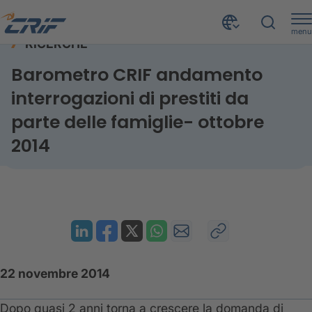
menu
RICERCHE
Risorse
Ricerche
Prestiti famiglie - ottobre 2014
Home
Barometro CRIF andamento
interrogazioni di prestiti da
parte delle famiglie- ottobre
2014
22 novembre 2014
Dopo quasi 2 anni torna a crescere la domanda di