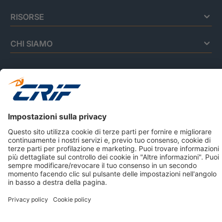
RISORSE
CHI SIAMO
Privacy Policy
Cookie Policy
Informativa Dati Personali
CRIF Business Ethics
Accessibilità
Informativa Privacy Relativa Al Sistema Di Informazioni
Creditizie
© 2026 CRIF S.p.A. Tutti i diritti riservati.
Via della Beverara, 21 / 40131 Bologna / Italy Cap. Soc.
sottoscritto € 51.941.235,00 di cui versato € 51.806.190,00 |
R.E.A. n° 410952 | Reg. Impr. Bo, C.F. e P.IVA 02083271201