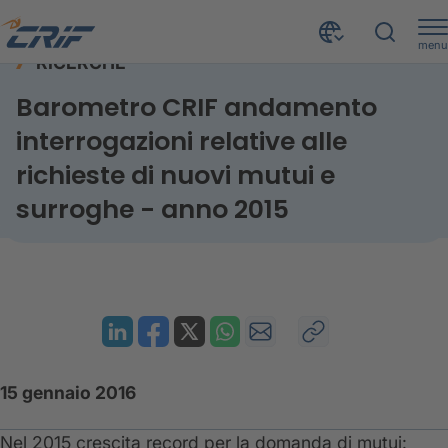
menu
RICERCHE
Risorse
Ricerche
Mutui e surroghe - anno 2015
Home
Barometro CRIF andamento
interrogazioni relative alle
richieste di nuovi mutui e
surroghe - anno 2015
15 gennaio 2016
​Nel 2015 crescita record per la domanda di mutui: