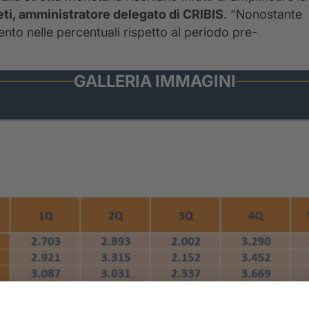
ti, amministratore delegato di CRIBIS
. “Nonostante
to nelle percentuali rispetto al periodo pre-
GALLERIA IMMAGINI