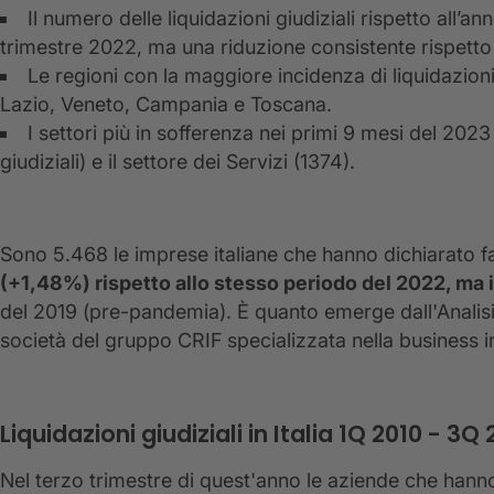
Il numero delle liquidazioni giudiziali rispetto all’
trimestre 2022, ma una riduzione consistente rispett
Le regioni con la maggiore incidenza di liquidazion
Lazio, Veneto, Campania e Toscana.
I settori più in sofferenza nei primi 9 mesi del 202
giudiziali) e il settore dei Servizi (1374).
Sono 5.468 le imprese italiane che hanno dichiarato f
(+1,48%) rispetto allo stesso periodo del 2022, ma
del 2019 (pre-pandemia). È quanto emerge dall'Analisi s
società del gruppo CRIF specializzata nella business 
Liquidazioni giudiziali in Italia 1Q 2010 - 3Q
Nel terzo trimestre di quest'anno le aziende che hann