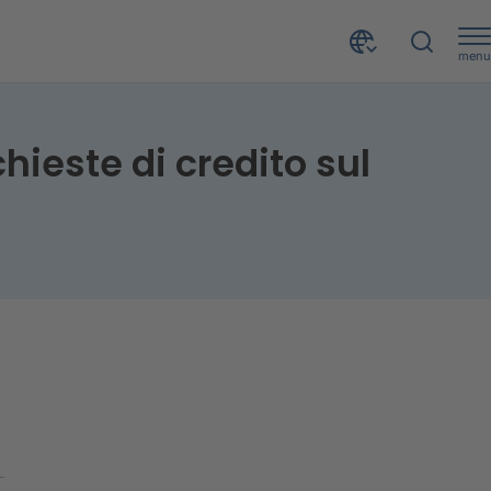
menu
EURISC Talks: con l’emergenza covid crescono le richieste di credito sul canale digitale
hieste di credito sul