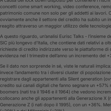
A causa del lock down disposto per contenere i rischi 
concetti come smart working, video conference, remot
patrimonio comune non solo per gli addetti ai lavori. C
ovviamente anche il settore del credito ha subito un imp
reagito attraverso un maggior utilizzo delle tecnologie 
A questo riguardo, un’analisi Eurisc Talks - l’insieme de
SIC più longevo d'Italia, che contiene dati relativi a ol
richieste di credito indirizzate verso le piattaforme di 
evidenza nel I trimestre dell’anno un incremento del +
Se il dato non sorprende in sé, viste le naturali impli
invece l’andamento tra i diversi cluster di popolazione.
registrare dagli appartenenti alla Silent generation (ovve
credito sui canali digitali che fanno segnare un +57%
boomers (nati tra il 1946 e il 1964) che vedono increme
collocano anche gli appartenenti alla Generazione X (na
Generazione Z (i nati dopo il 1995), con un +36%. Meno 