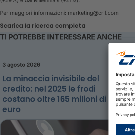
(+29%) e dai Millennials (+21%).
Per maggiori informazioni: marketing@crif.com
Scarica la ricerca completa
TI POTREBBE INTERESSARE ANCHE
3 agosto 2026
La minaccia invisibile del
credito: nel 2025 le frodi
costano oltre 165 milioni di
euro