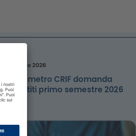
27 luglio 2026
Barometro CRIF domanda
prestiti primo semestre 2026