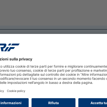
29 luglio 2026
Bussola Mutui CRIF –
MutuiSupermarket secondo
trimestre 2026