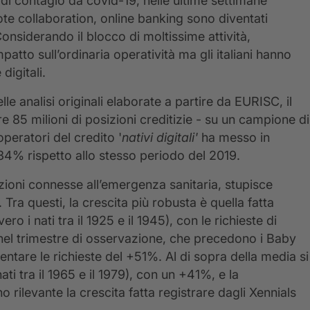
di contagio da covid-19, nelle ultime settimane
e collaboration, online banking sono diventati
onsiderando il blocco di moltissime attività,
atto sull’ordinaria operatività ma gli italiani hanno
digitali.
lle analisi originali elaborate a partire da EURISC, il
tre 85 milioni di posizioni creditizie - su un campione di
operatori del credito '
nativi digitali'
ha messo in
34% rispetto allo stesso periodo del 2019.
cazioni connesse all’emergenza sanitaria, stupisce
 Tra questi, la crescita più robusta è quella fatta
ro i nati tra il 1925 e il 1945), con le richieste di
 nel trimestre di osservazione, che precedono i Baby
ntare le richieste del +51%. Al di sopra della media si
ti tra il 1965 e il 1979), con un +41%, e la
rilevante la crescita fatta registrare dagli Xennials