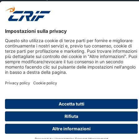
Creditizie
© 2026 CRIF S.p.A. Tutti i diritti riservati.
Via della Beverara, 21 / 40131 Bologna / Italy Cap. Soc.
sottoscritto € 51.941.235,00 di cui versato € 51.806.190,00 |
R.E.A. n° 410952 | Reg. Impr. Bo, C.F. e P.IVA 02083271201
Società soggetta all'attività di direzione e coordinamento di
CRIBIS Holding S.r.l., Società con unico socio
Società con Sistema di Gestione Certificato da DNV ISO 9001,
ISO 45001, ISO/IEC 27001, ISO14001