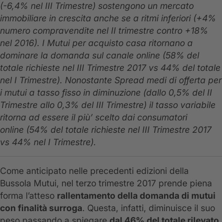
(-6,4% nel III Trimestre) sostengono un mercato
immobiliare in crescita anche se a ritmi inferiori (+4%
numero compravendite nel II trimestre contro +18%
nel 2016). I Mutui per acquisto casa ritornano a
dominare la domanda sul canale online (58% del
totale richieste nel III Trimestre 2017 vs 44% del totale
nel I Trimestre). Nonostante Spread medi di offerta per
i mutui a tasso fisso in diminuzione (dallo 0,5% del II
Trimestre allo 0,3% del III Trimestre) il tasso variabile
ritorna ad essere il più’ scelto dai consumatori
online (54% del totale richieste nel III Trimestre 2017
vs 44% nel I Trimestre).
Come anticipato nelle precedenti edizioni della
Bussola Mutui, nel terzo trimestre 2017 prende piena
forma l’atteso
rallentamento della domanda di mutui
con finalità surroga
. Questa, infatti, diminuisce il suo
peso passando a spiegare
dal 46% del totale rilevato