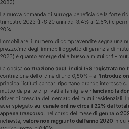
2023)
La nuova domanda di surroga beneficia della forte riduz
trimestre 2023 (IRS 20 anni dal 3,4% al 2,6%) e permett
20%
Immobiliare: il numero di compravendite segna una nuo
prezzo/mq degli immobili oggetto di garanzia di mutu
2023) è quanto emerge dalla bussola mutui crif - mut
La decisa
contrazione degli
indici IRS registrata nel
contrazione dell’ordine di uno 0,80% – e l
’introduzion
principali istituti bancari riportano grande interesse su
mutuo da parte di privati e famiglie e
rilanciano la do
driver di crescita del mercato dei mutui residenziali. 
aver spiegato
sul canale online circa il 22% del total
appena trascorso
, nel corso del mese di
gennaio 20
richieste,
valore non raggiunto dall’anno 2020
in cui 
storico, sotto lo 0,10%.