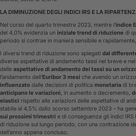
LA DIMINUZIONE DEGLI INDICI IRS E LA RIPARTE
Nel corso del quarto trimestre 2023, mentre l’
indice 
del 4,0% evidenzia un
iniziale trend di riduzione
di q
periodo si contrae in maniera sensibile e rapidamente
I diversi trend di riduzione sono spiegati
dal different
diverse aspettative di andamento tassi nel breve e ne
delle
aspettative di andamento dei tassi su un oriz
l’andamento dell’
Euribor 3 mesi
che avendo un orizzo
influenzato
dalle decisioni di politica
monetaria
di br
anticipano le variazioni
, in aumento o decremento,
d
elastici
rispetto alle variazioni delle aspettative di an
stabile al 4,5% dallo scorso settembre 2023 – ha gen
sui prossimi trimestri
e di conseguenza gli indici IR
di riduzione sul lungo periodo, con una contrazione degl
dell’anno appena concluso.