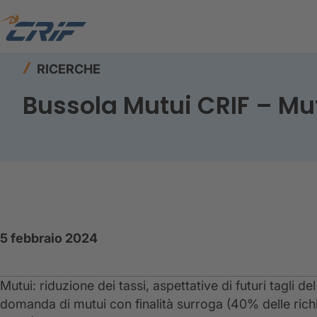
Home
Risorse
Ricerche
Bussola Mutui CRIF
RICERCHE
Bussola Mutui CRIF – Mu
5 febbraio 2024
Mutui: riduzione dei tassi, aspettative di futuri tagli 
domanda di mutui con finalità surroga (40% delle rich