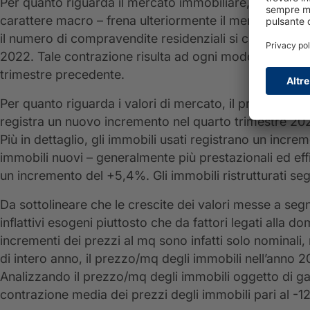
Per quanto riguarda il mercato immobiliare, il continuo 
carattere macro – frena ulteriormente il mercato dell
il numero di compravendite residenziali si contrae infa
2022. Tale contrazione risulta ad ogni modo inferiore 
trimestre precedente.
Per quanto riguarda i valori di mercato, il prezzo/mq 
registra un nuovo incremento nel quarto trimestre 20
Più in dettaglio, gli immobili usati registrano un incr
immobili nuovi – generalmente più prestazionali ed eff
un incremento del +5,4%. Gli immobili ristrutturati s
Da sottolineare che le crescite dei valori messe a se
inflattivi esogeni piuttosto che da fattori legati alla 
incrementi dei prezzi al mq sono infatti solo nominali, m
di intero anno, il prezzo/mq degli immobili nell’anno 
Analizzando il prezzo/mq degli immobili oggetto di 
contrazione media dei prezzi degli immobili pari al -1