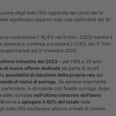
ione degli indici IRS registrata nel corso del IV
e significativi risparmi sulla rata dell’ordine del 10-
va contrazione (-10,4% nel III trim. 2023) mentre il
o ipotecario continua a crescere (+2,6% nel IV Trim.
uisupermarket sul IV trimestre 2023.
l’ultimo trimestre del 2023
– per l’IRS a 20 anni
e di nuove offerte dedicate
da parte di alcuni
lla
possibilità di riduzione della propria rata
del
manda di mutui di surroga
, da sempre importante
In particolare, la domanda con finalità surroga, dopo
e
delle richieste
nell’ultimo trimestre dell’anno
24
torna a
spiegare il 40% del totale
delle
gli indici IRS oscillavano attorno a livelli di minimo