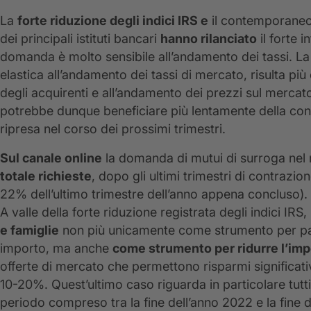
La
forte riduzione degli indici IRS e
il contemporane
dei principali istituti bancari
hanno rilanciato
il forte 
domanda è molto sensibile all’andamento dei tassi. L
elastica all’andamento dei tassi di mercato, risulta pi
degli acquirenti e all’andamento dei prezzi sul merca
potrebbe dunque beneficiare più lentamente della co
ripresa nel corso dei prossimi trimestri.
Sul canale online
la domanda di mutui di surroga nel 
totale richieste
, dopo gli ultimi trimestri di contrazi
22% dell’ultimo trimestre dell’anno appena concluso).
A valle della forte riduzione registrata degli indici IRS,
e famiglie
non più unicamente come strumento per pass
importo, ma anche
come strumento per ridurre l’impo
offerte di mercato che permettono risparmi significativ
10-20%. Quest’ultimo caso riguarda in particolare tutti 
periodo compreso tra la fine dell’anno 2022 e la fine 