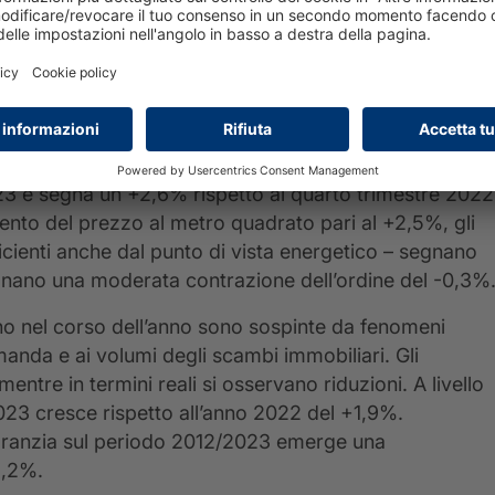
rialzo dei tassi – assieme a ulteriori elementi di
e compravendite residenziali. Nel terzo trimestre 2023
tti del -10,4% rispetto al corrispondente trimestre
rispetto al punto di minimo del -16% registrato nel
degli immobili oggetto di garanzia di mutuo ipotecario
23 e segna un +2,6% rispetto al quarto trimestre 2022
emento del prezzo al metro quadrato pari al +2,5%, gli
icienti anche dal punto di vista energetico – segnano
egnano una moderata contrazione dell’ordine del -0,3%
gno nel corso dell’anno sono sospinte da fenomeni
domanda e ai volumi degli scambi immobiliari. Gli
entre in termini reali si osservano riduzioni. A livello
2023 cresce rispetto all’anno 2022 del +1,9%.
garanzia sul periodo 2012/2023 emerge una
2,2%.