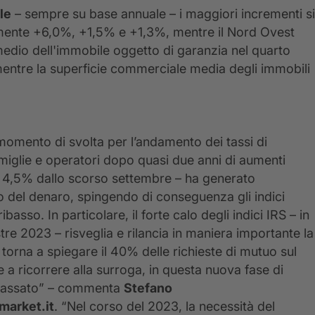
ale
– sempre su base annuale – i maggiori incrementi si
vamente +6,0%, +1,5% e +1,3%, mentre il Nord Ovest
 medio dell'immobile oggetto di garanzia nel quarto
mentre la superficie commerciale media degli immobili
momento di svolta per l’andamento dei tassi di
iglie e operatori dopo quasi due anni di aumenti
e al 4,5% dallo scorso settembre – ha generato
to del denaro, spingendo di conseguenza gli indici
ibasso. In particolare, il forte calo degli indici IRS – in
re 2023 – risveglia e rilancia in maniera importante la
torna a spiegare il 40% delle richieste di mutuo sul
 a ricorrere alla surroga, in questa nuova fase di
o passato” – commenta
Stefano
market.it
. “Nel corso del 2023, la necessità del