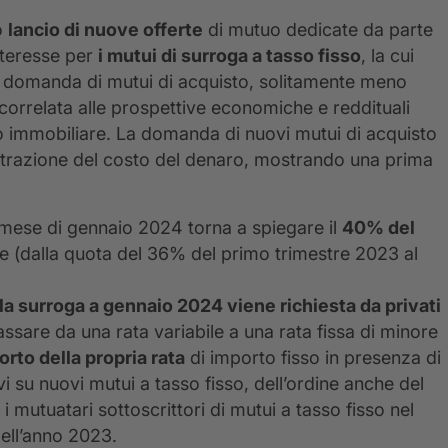
o
lancio di nuove offerte
di mutuo dedicate da parte
interesse per
i mutui di surroga a tasso fisso
, la cui
a domanda di mutui di acquisto, solitamente meno
ù correlata alle prospettive economiche e reddituali
to immobiliare. La domanda di nuovi mutui di acquisto
ntrazione del costo del denaro, mostrando una prima
mese di gennaio 2024 torna a spiegare il
40% del
one (dalla quota del 36% del primo trimestre 2023 al
la surroga a gennaio 2024 viene richiesta da privati
are da una rata variabile a una rata fissa di minore
rto della propria rata
di importo fisso in presenza di
i su nuovi mutui a tasso fisso, dell’ordine anche del
i mutuatari sottoscrittori di mutui a tasso fisso nel
dell’anno 2023.