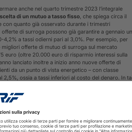
nfermare anche nel quarto trimestre 2023 l’integrale
scelta di un mutuo a tasso fisso
, che spiega circa il
con quanto già osservato durante i trimestri
ori offerte di surroga possono già garantire a gennaio u
 4,0-4,2% a tassi odierni pari al 3,0%. Per esempio, per
migliori offerte di mutuo di surroga sul mercato
5 euro (oltre 20.000 euro di risparmio interessi sulla
hanno lanciato inoltre a inizio anno nuove offerte di
enti da un punto di vista energetico – con classe
l 2,5%, ossia a tassi inferiori al costo del denaro. In ta
25 anni – sempre sottoscritto ad un tasso del 4-4,2%
er rata (oltre
so del mutuo).
RZO TRIMESTRE 2023