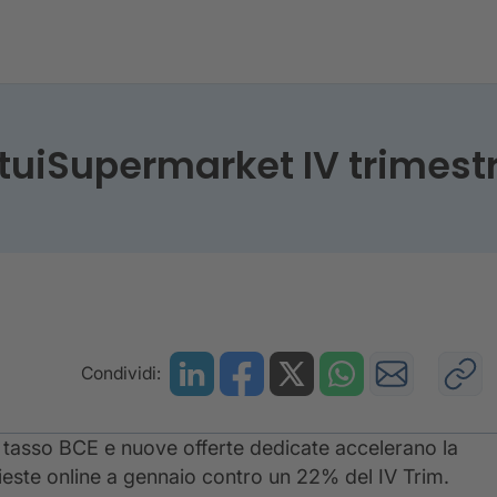
 – MutuiSupermarket IV trimestre 2023
tuiSupermarket IV trimest
Condividi:
del tasso BCE e nuove offerte dedicate accelerano la
ieste online a gennaio contro un 22% del IV Trim.