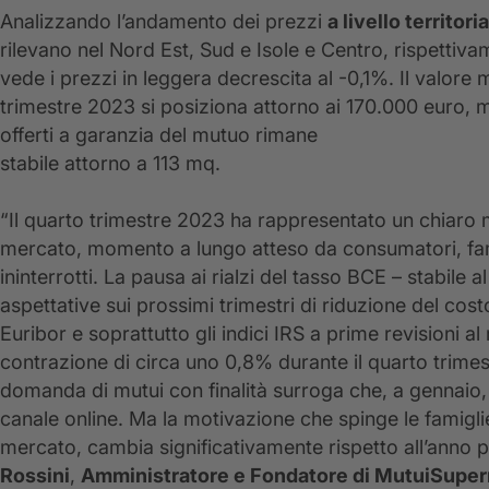
Analizzando l’andamento dei prezzi
a livello territori
rilevano nel Nord Est, Sud e Isole e Centro, rispetti
vede i prezzi in leggera decrescita al -0,1%. Il valore
trimestre 2023 si posiziona attorno ai 170.000 euro, 
offerti a garanzia del mutuo rimane
stabile attorno a 113 mq.
“Il quarto trimestre 2023 ha rappresentato un chiaro 
mercato, momento a lungo atteso da consumatori, fam
ininterrotti. La pausa ai rialzi del tasso BCE – stabil
aspettative sui prossimi trimestri di riduzione del cos
Euribor e soprattutto gli indici IRS a prime revisioni al r
contrazione di circa uno 0,8% durante il quarto trimest
domanda di mutui con finalità surroga che, a gennaio, 
canale online. Ma la motivazione che spinge le famiglie
mercato, cambia significativamente rispetto all’ann
Rossini
,
Amministratore e Fondatore di MutuiSuper