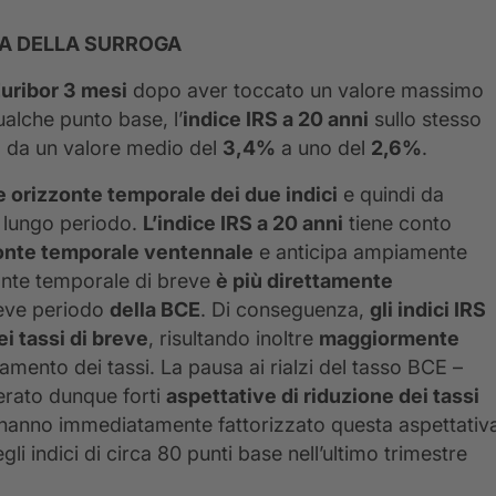
NZA DELLA SURROGA
Euribor 3 mesi
dopo aver toccato un valore massimo
ualche punto base, l’
indice IRS a 20 anni
sullo stesso
, da un valore medio del
3,4%
a uno del
2,6%
.
e orizzonte temporale dei due indici
e quindi da
l lungo periodo.
L’indice IRS a 20 anni
tiene conto
zonte temporale ventennale
e anticipa ampiamente
nte temporale di breve
è più direttamente
eve periodo
della BCE
. Di conseguenza,
gli indici IRS
ei tassi di breve
, risultando inoltre
maggiormente
damento dei tassi. La pausa ai rialzi del tasso BCE –
erato dunque forti
aspettative di riduzione dei tassi
S hanno immediatamente fattorizzato questa aspettativ
i indici di circa 80 punti base nell’ultimo trimestre