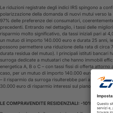
Le riduzioni registrate degli indici IRS spingono a co
polarizzazione della domanda di nuovi mutui verso la
97% delle preferenze dei consumatori, coerentemente 
precedenti. Entrando nel dettaglio, i tassi delle migli
risparmio molto significativo, da tassi iniziali pari al
un mutuo di importo 140.000 euro e durata 25 anni, le 
possono permettere una riduzione della rata di circa 7
durata residua del mutuo). I principali istituti bancari 
surroga dedicate a mutuatari che hanno immobili effici
energetica A, B o C – con tassi fissi di offerta attorno a
caso, per un mutuo di importo 140.000 euro e durata 
– il risparmio da surroga risulterebbe pari a 110 euro p
30.000 euro di risparmio interessi sul piano di rimbor
LE COMPRAVENDITE RESIDENZIALI: -10% NEL TE