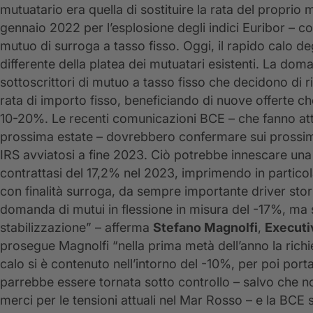
mutuatario era quella di sostituire la rata del proprio
gennaio 2022 per l’esplosione degli indici Euribor – c
mutuo di surroga a tasso fisso. Oggi, il rapido calo de
differente della platea dei mutuatari esistenti. La doma
sottoscrittori di mutuo a tasso fisso che decidono di ri
rata di importo fisso, beneficiando di nuove offerte ch
10-20%. Le recenti comunicazioni BCE – che fanno atte
prossima estate – dovrebbero confermare sui prossimi tr
IRS avviatosi a fine 2023. Ciò potrebbe innescare una
contrattasi del 17,2% nel 2023, imprimendo in partico
con finalità surroga, da sempre importante driver stor
domanda di mutui in flessione in misura del -17%, ma 
stabilizzazione” – afferma
Stefano Magnolfi
,
Executi
prosegue Magnolfi “nella prima metà dell’anno la richies
calo si è contenuto nell’intorno del -10%, per poi port
parrebbe essere tornata sotto controllo – salvo che non
merci per le tensioni attuali nel Mar Rosso – e la BCE 