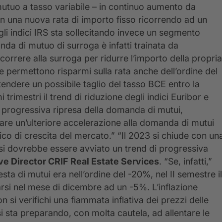
 mutuo a tasso variabile – in continuo aumento da
on una nuova rata di importo fisso ricorrendo ad un
gli indici IRS sta sollecitando invece un segmento
nda di mutuo di surroga è infatti trainata da
correre alla surroga per ridurre l’importo della propria
e permettono risparmi sulla rata anche dell’ordine del
ndere un possibile taglio del tasso BCE entro la
imestri il trend di riduzione degli indici Euribor e
 progressiva ripresa della domanda di mutui,
lare un’ulteriore accelerazione alla domanda di mutui
ico di crescita del mercato.” “Il 2023 si chiude con un
si dovrebbe essere avviato un trend di progressiva
ve Director CRIF Real Estate Services
. “Se, infatti,”
ta di mutui era nell’ordine del -20%, nel II semestre il
arsi nel mese di dicembre ad un -5%. L’inflazione
 si verifichi una fiammata inflativa dei prezzi delle
si sta preparando, con molta cautela, ad allentare le