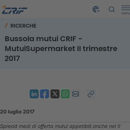
menu
Risorse
Ricerche
Home
RICERCHE
Bussola mutui CRIF - MutuiSupermarket II trimestre 2017
Bussola mutui CRIF -
MutuiSupermarket II trimestre
2017
20 luglio 2017
Spread medi di offerta mutui appetibili anche nel II