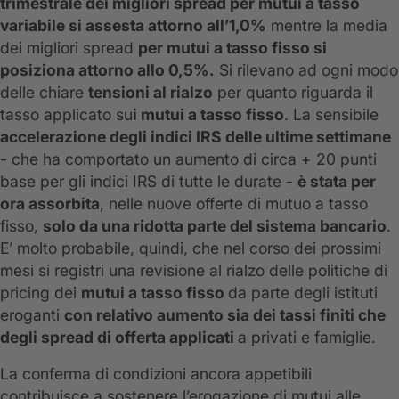
trimestrale dei migliori spread per mutui a tasso
variabile si assesta attorno all’1,0%
mentre la media
dei migliori spread
per mutui a tasso fisso si
posiziona attorno allo 0,5%.
Si rilevano ad ogni modo
delle chiare
tensioni al rialzo
per quanto riguarda il
tasso applicato su
i mutui a tasso fisso
. La sensibile
accelerazione degli indici IRS delle ultime settimane
- che ha comportato un aumento di circa + 20 punti
base per gli indici IRS di tutte le durate -
è stata per
ora assorbita
, nelle nuove offerte di mutuo a tasso
fisso,
solo da una ridotta parte del sistema bancario
.
E’ molto probabile, quindi, che nel corso dei prossimi
mesi si registri una revisione al rialzo delle politiche di
pricing dei
mutui a tasso fisso
da parte degli istituti
eroganti
con relativo aumento sia dei tassi finiti che
degli spread di offerta applicati
a privati e famiglie.
La conferma di condizioni ancora appetibili
contribuisce a sostenere l’erogazione di mutui alle