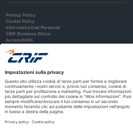
Privacy Policy
Cookie Policy
Informativa Dati Personali
CRIF Business Ethics
Accessibilità
Informativa Privacy Relativa Al Sistema Di Informazioni
Creditizie
© 2026 CRIF S.p.A. Tutti i diritti riservati.
Via della Beverara, 21 / 40131 Bologna / Italy Cap. Soc.
sottoscritto € 51.941.235,00 di cui versato € 51.806.190,00 |
R.E.A. n° 410952 | Reg. Impr. Bo, C.F. e P.IVA 02083271201
Società soggetta all'attività di direzione e coordinamento di
CRIBIS Holding S.r.l., Società con unico socio
Società con Sistema di Gestione Certificato da DNV ISO 9001,
ISO 45001, ISO/IEC 27001, ISO14001