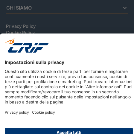
CHI SIAMO
Privacy Policy
Cookie Policy
Informativa Dati Personali
CRIF Business Ethics
Accessibilità
Informativa Privacy Relativa Al Sistema Di Informazioni
Creditizie
© 2026 CRIF S.p.A. Tutti i diritti riservati.
Via della Beverara, 21 / 40131 Bologna / Italy Cap. Soc.
sottoscritto € 51.941.235,00 di cui versato € 51.806.190,00 |
R.E.A. n° 410952 | Reg. Impr. Bo, C.F. e P.IVA 02083271201
Società soggetta all'attività di direzione e coordinamento di
CRIBIS Holding S.r.l., Società con unico socio