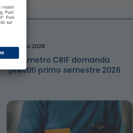
27 luglio 2026
Barometro CRIF domanda
prestiti primo semestre 2026