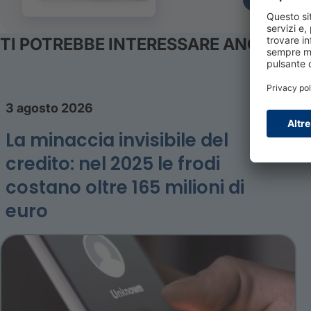
TI POTREBBE INTERESSARE ANCHE
3 agosto 2026
La minaccia invisibile del
credito: nel 2025 le frodi
costano oltre 165 milioni di
euro