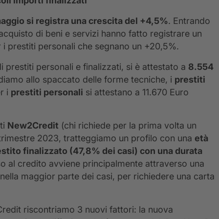
li importi finalizzati
aggio si registra una crescita del +4,5%
. Entrando
ll’acquisto di beni e servizi hanno fatto registrare un
 prestiti personali che segnano un +20,5%.
i prestiti personali e finalizzati, si è attestato a
8.554
diamo allo spaccato delle forme tecniche, i
prestiti
r i
prestiti personali
si attestano a 11.670 Euro
ti
New2Credit
(chi richiede per la prima volta un
 trimestre 2023, tratteggiamo un profilo con una
età
stito finalizzato (47,8% dei casi) con una durata
so al credito avviene principalmente attraverso una
, nella maggior parte dei casi, per richiedere una carta
redit riscontriamo 3 nuovi fattori: la nuova