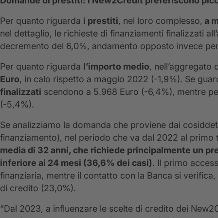
Domande di prestiti: i New2Credit preferiscono picco
Per quanto riguarda
i prestiti
, nel loro complesso,
a m
nel dettaglio, le richieste di finanziamenti finalizzati a
decremento del 6,0%, andamento opposto invece per i
Per quanto riguarda
l’importo medio
, nell’aggregato d
Euro
, in calo rispetto a maggio 2022 (-1,9%). Se guar
finalizzati
scendono a 5.968 Euro (-6,4%), mentre pe
(-5,4%).
Se analizziamo la domanda che proviene dai cosiddet
finanziamento), nel periodo che va dal 2022 al primo
media di 32 anni, che richiede principalmente un pre
inferiore ai 24 mesi (36,6% dei casi)
. Il primo acces
finanziaria, mentre il contatto con la Banca si verifica
di credito (23,0%).
“Dal 2023, a influenzare le scelte di credito dei New2C