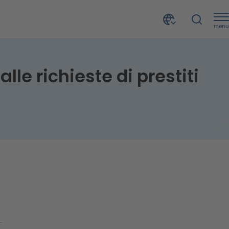
menu
Barometro CRIF andamento interrogazioni relative alle richieste di prestiti finalizzati e personali - Maggio 2023
le richieste di prestiti