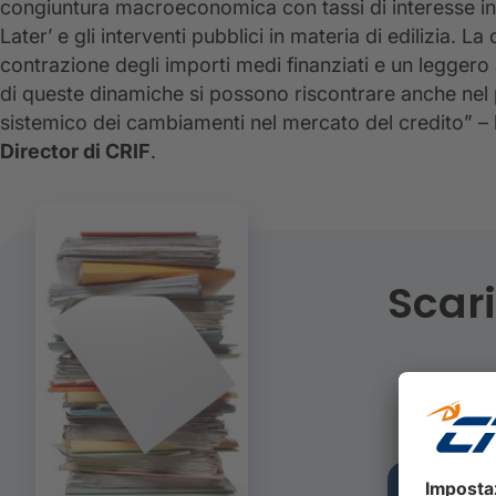
congiuntura macroeconomica con tassi di interesse in
Later’ e gli interventi pubblici in materia di edilizia
contrazione degli importi medi finanziati e un leggero
di queste dinamiche si possono riscontrare anche nel 
sistemico dei cambiamenti nel mercato del credito”
Director di CRIF
.
Scari
INFOG