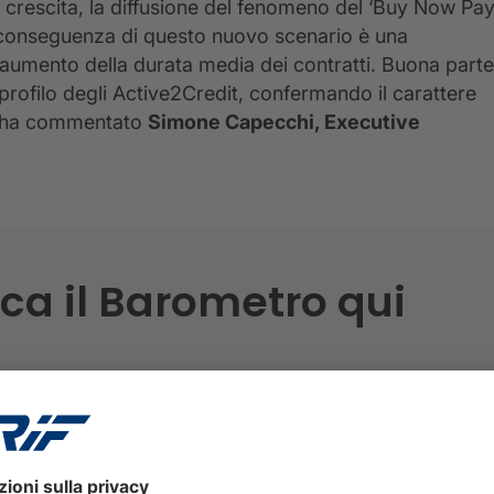
 crescita, la diffusione del fenomeno del ‘Buy Now Pa
. La conseguenza di questo nuovo scenario è una
 aumento della durata media dei contratti. Buona parte
profilo degli Active2Credit, confermando il carattere
 – ha commentato
Simone Capecchi, Executive
ca il Barometro qui
RAFICA BAROMETRO PRESTITI 23