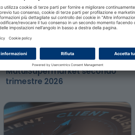
29 luglio 2026
Bussola Mutui CRIF –
MutuiSupermarket secondo
trimestre 2026