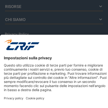
RISORSE
CHI SIAMO
Privacy Policy
Cookie Policy
Informativa Dati Personali
CRIF Business Ethics
Accessibilità
Informativa Privacy Relativa Al Sistema Di Informazioni
Creditizie
© 2026 CRIF S.p.A. Tutti i diritti riservati.
Via della Beverara, 21 / 40131 Bologna / Italy Cap. Soc.
sottoscritto € 51.941.235,00 di cui versato € 51.806.190,00 |
R.E.A. n° 410952 | Reg. Impr. Bo, C.F. e P.IVA 02083271201
Società soggetta all'attività di direzione e coordinamento di