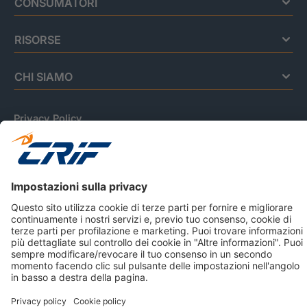
CONSUMATORI
RISORSE
CHI SIAMO
Privacy Policy
Cookie Policy
Informativa Dati Personali
CRIF Business Ethics
Accessibilità
Informativa Privacy Relativa Al Sistema Di Informazioni
Creditizie
© 2026 CRIF S.p.A. Tutti i diritti riservati.
Via della Beverara, 21 / 40131 Bologna / Italy Cap. Soc.
sottoscritto € 51.941.235,00 di cui versato € 51.806.190,00 |