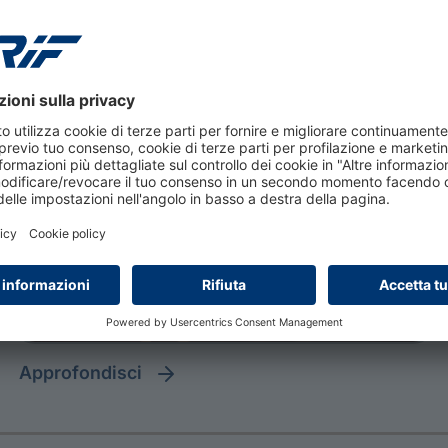
MutuiSupermarket secondo
trimestre 2026
approfondisci