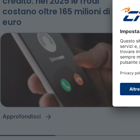
credito: nel 2025 le frodi
costano oltre 165 milioni di
euro
approfondisci