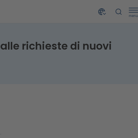
menu
Barometro CRIF andamento interrogazioni relative alle richieste di nuovi mutui e surroghe - giugno 2018
lle richieste di nuovi