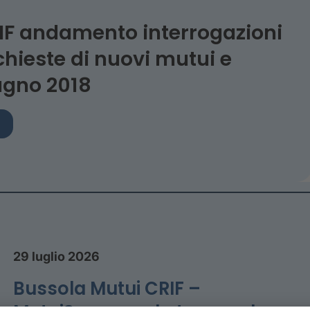
F andamento interrogazioni
ichieste di nuovi mutui e
ugno 2018
29 luglio 2026
Bussola Mutui CRIF –