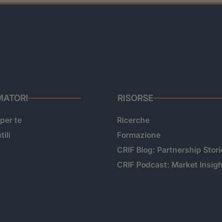
ATORI
RISORSE
 per te
Ricerche
tili
Formazione
CRIF Blog: Partnership Stori
CRIF Podcast: Market Insig