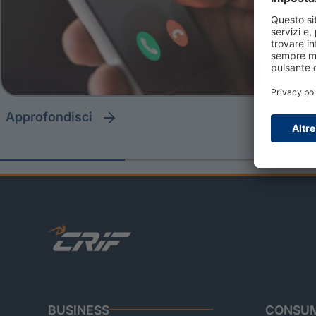
approfondisci
BUSINESS
CONSUM