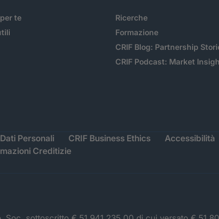
 per te
Ricerche
tili
Formazione
CRIF Blog: Partnership Stori
CRIF Podcast: Market Insig
Dati Personali
CRIF Business Ethics
Accessibilità
rmazioni Creditizie
p. Soc. sottoscritto € 51.941.235,00 di cui versato € 51.8