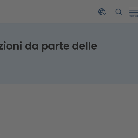
menu
Barometro delle richieste di nuovi crediti e rivalutazioni da parte delle imprese - II trimestre 2016
zioni da parte delle