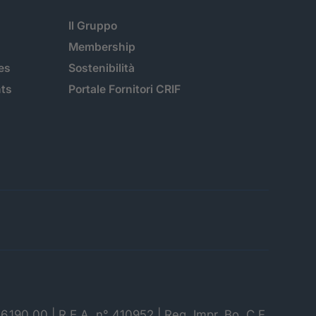
Il Gruppo
Membership
es
Sostenibilità
hts
Portale Fornitori CRIF
06.190,00 | R.E.A. n° 410952 | Reg. Impr. Bo, C.F.