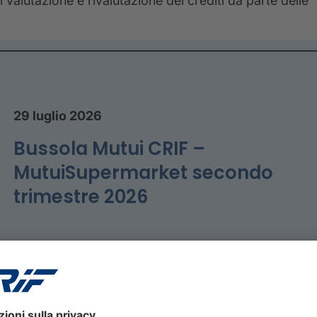
valutazione e rivalutazione dei crediti da parte delle
29 luglio 2026
Bussola Mutui CRIF –
MutuiSupermarket secondo
trimestre 2026