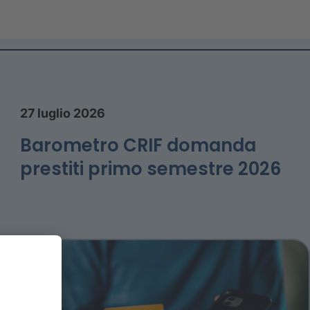
27 luglio 2026
Barometro CRIF domanda
prestiti primo semestre 2026