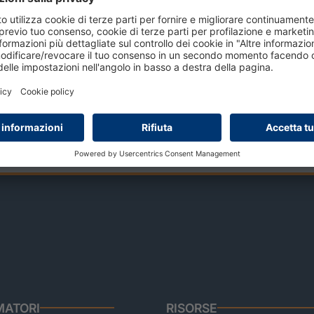
approfondisci
ATORI
RISORSE