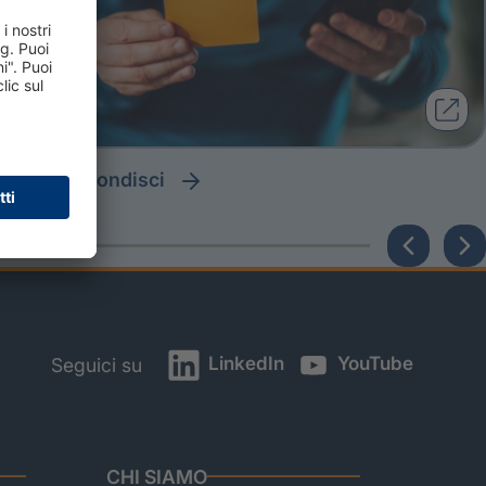
approfondisci
LinkedIn
YouTube
Seguici su
CHI SIAMO