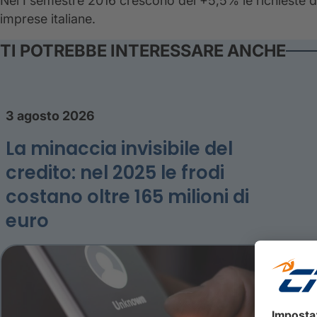
Nel I semestre 2016 crescono del +5,5% le richieste di 
imprese italiane.
TI POTREBBE INTERESSARE ANCHE
3 agosto 2026
La minaccia invisibile del
credito: nel 2025 le frodi
costano oltre 165 milioni di
euro