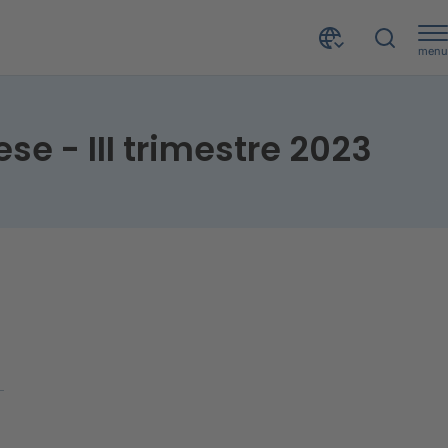
menu
3
se - III trimestre 2023