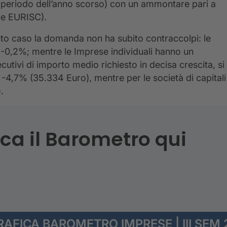
o periodo dell’anno scorso) con un ammontare pari a
ie EURISC).
sto caso la domanda non ha subito contraccolpi: le
l -0,2%; mentre le Imprese individuali hanno un
ivi di importo medio richiesto in decisa crescita, si
n -4,7% (35.334 Euro), mentre per le società di capitali
.
ca il Barometro qui
AFICA BAROMETRO IMPRESE | III SEM