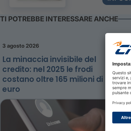
TI POTREBBE INTERESSARE ANCHE
3 agosto 2026
La minaccia invisibile del
credito: nel 2025 le frodi
costano oltre 165 milioni di
euro