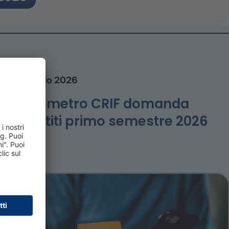
27 luglio 2026
Barometro CRIF domanda
prestiti primo semestre 2026