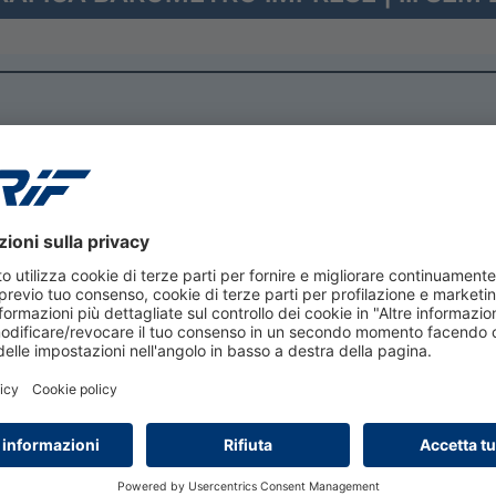
29 luglio 2026
Bussola Mutui CRIF –
MutuiSupermarket secondo
trimestre 2026