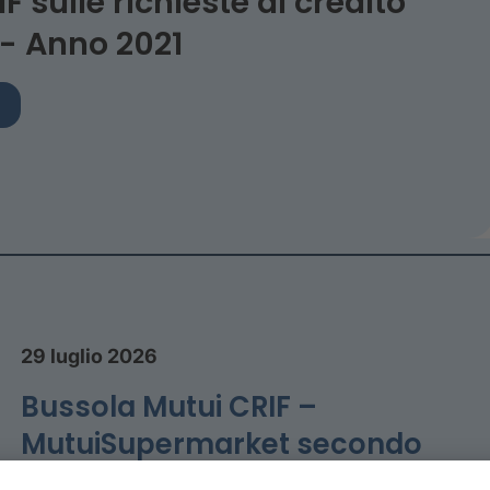
 sulle richieste di credito
 - Anno 2021
29 luglio 2026
Bussola Mutui CRIF –
MutuiSupermarket secondo
trimestre 2026