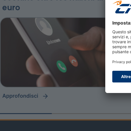
euro
approfondisci