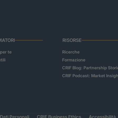
ATORI
RISORSE
 per te
Ricerche
tili
Formazione
CRIF Blog: Partnership Stori
CRIF Podcast: Market Insig
Dati Personali
CRIF Business Ethics
Accessibilità