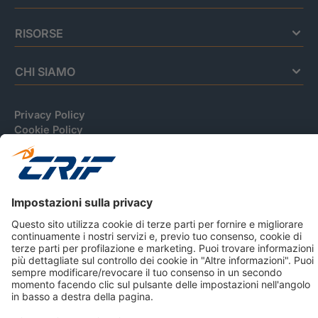
RISORSE
CHI SIAMO
Privacy Policy
Cookie Policy
Informativa Dati Personali
CRIF Business Ethics
Accessibilità
Informativa Privacy Relativa Al Sistema Di Informazioni
Creditizie
© 2026 CRIF S.p.A. Tutti i diritti riservati.
Via della Beverara, 21 / 40131 Bologna / Italy Cap. Soc.
sottoscritto € 51.941.235,00 di cui versato € 51.806.190,00 |
R.E.A. n° 410952 | Reg. Impr. Bo, C.F. e P.IVA 02083271201