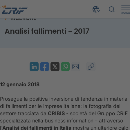
menu
RICERCHE
Risorse
Ricerche
Analisi fallimenti - 2017
Home
Analisi fallimenti - 2017
12 gennaio 2018
Prosegue la positiva inversione di tendenza in materia
di fallimenti per le imprese italiane: la fotografia del
settore tracciata da
CRIBIS
- società del Gruppo CRIF
specializzata nella business information – attraverso
l’
Analisi dei fallimenti in Italia
mostra un ulteriore calo