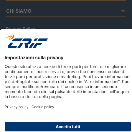
CHI SIAMO
Privacy Policy
Cookie Policy
Informativa Dati Personali
CRIF Business Ethics
Accessibilità
Informativa Privacy Relativa Al Sistema Di Informazioni
Creditizie
© 2026 CRIF S.p.A. Tutti i diritti riservati.
Via della Beverara, 21 / 40131 Bologna / Italy Cap. Soc.
sottoscritto € 51.941.235,00 di cui versato € 51.806.190,00 |
R.E.A. n° 410952 | Reg. Impr. Bo, C.F. e P.IVA 02083271201
Società soggetta all'attività di direzione e coordinamento di
CRIBIS Holding S.r.l., Società con unico socio