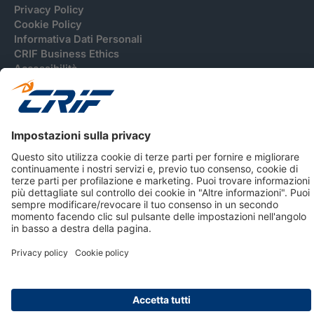
Privacy Policy
Cookie Policy
Informativa Dati Personali
CRIF Business Ethics
Accessibilità
Informativa Privacy Relativa Al Sistema Di Informazioni
Creditizie
© 2026 CRIF S.p.A. Tutti i diritti riservati.
Via della Beverara, 21 / 40131 Bologna / Italy Cap. Soc.
sottoscritto € 51.941.235,00 di cui versato € 51.806.190,00 |
R.E.A. n° 410952 | Reg. Impr. Bo, C.F. e P.IVA 02083271201
Società soggetta all'attività di direzione e coordinamento di
CRIBIS Holding S.r.l., Società con unico socio
Società con Sistema di Gestione Certificato da DNV ISO 9001,
ISO 45001, ISO/IEC 27001, ISO14001