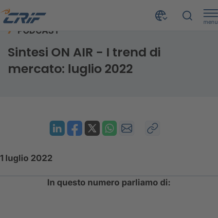
menu
PODCAST
Risorse
Podcast
Sintesi ON AIR - luglio 2022
Home
Sintesi ON AIR - I trend di
mercato: luglio 2022
1 luglio 2022
In questo numero parliamo di: