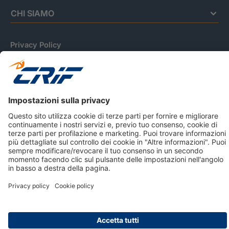
CHI SIAMO
Privacy Policy
Cookie Policy
Informativa Dati Personali
CRIF Business Ethics
Accessibilità
Informativa Privacy Relativa Al Sistema Di Informazioni
Creditizie
© 2026 CRIF S.p.A. Tutti i diritti riservati.
Via della Beverara, 21 / 40131 Bologna / Italy Cap. Soc.
sottoscritto € 51.941.235,00 di cui versato € 51.806.190,00 |
R.E.A. n° 410952 | Reg. Impr. Bo, C.F. e P.IVA 02083271201
Società soggetta all'attività di direzione e coordinamento di
CRIBIS Holding S.r.l., Società con unico socio