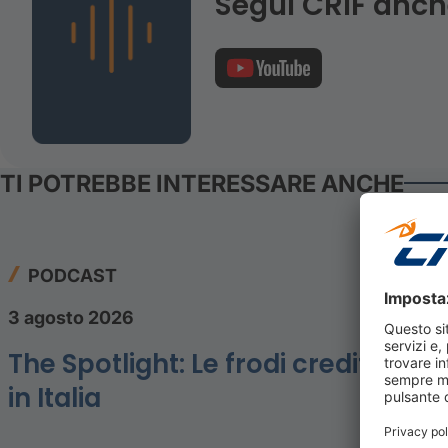
Segui CRIF anc
TI POTREBBE INTERESSARE ANCHE
PODCAST
3 agosto 2026
The Spotlight: Le frodi creditizie
in Italia