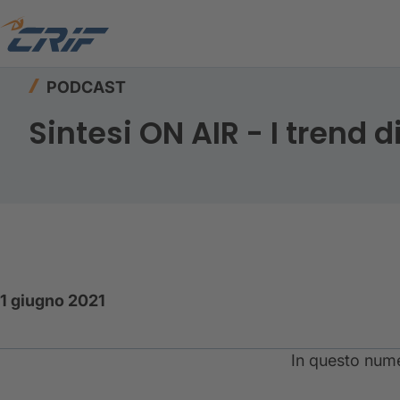
Home
Risorse
Podcast
Sintesi ON AIR - gi
PODCAST
Sintesi ON AIR - I trend 
1 giugno 2021
In questo nume