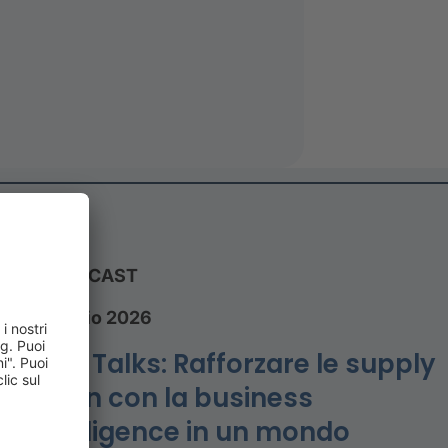
PODCAST
27 luglio 2026
CRIF Talks: Rafforzare le supply
chain con la business
intelligence in un mondo