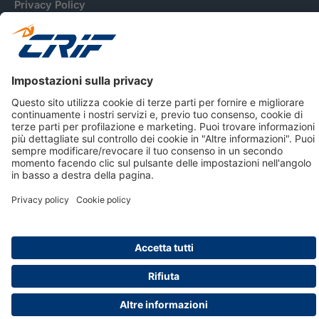
Privacy Policy
Cookie Policy
Informativa Dati Personali
CRIF Business Ethics
Accessibilità
Informativa Privacy Relativa Al Sistema Di Informazioni
Creditizie
© 2026 CRIF S.p.A. Tutti i diritti riservati.
Via della Beverara, 21 / 40131 Bologna / Italy Cap. Soc.
sottoscritto € 51.941.235,00 di cui versato € 51.806.190,00 |
R.E.A. n° 410952 | Reg. Impr. Bo, C.F. e P.IVA 02083271201
Società soggetta all'attività di direzione e coordinamento di
CRIBIS Holding S.r.l., Società con unico socio
Società con Sistema di Gestione Certificato da DNV ISO 9001,
ISO 45001, ISO/IEC 27001, ISO14001