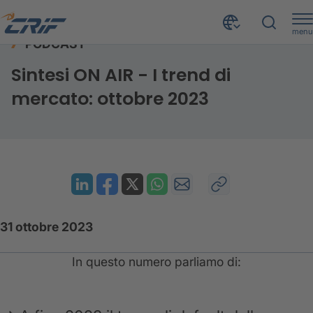
menu
PODCAST
Risorse
Podcast
Sintesi ON AIR - ottobre 2023
Home
Sintesi ON AIR - I trend di
mercato: ottobre 2023
31 ottobre 2023
In questo numero parliamo di: