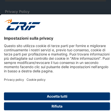
Privacy Policy
Cookie Policy
Informativa Dati Personali
CRIF Business Ethics
Accessibilità
Informativa Privacy Relativa Al Sistema Di Informazioni
Creditizie
© 2026 CRIF S.p.A. Tutti i diritti riservati.
Via della Beverara, 21 / 40131 Bologna / Italy Cap. Soc.
sottoscritto € 51.941.235,00 di cui versato € 51.806.190,00 |
R.E.A. n° 410952 | Reg. Impr. Bo, C.F. e P.IVA 02083271201
Società soggetta all'attività di direzione e coordinamento di
CRIBIS Holding S.r.l., Società con unico socio
Società con Sistema di Gestione Certificato da DNV ISO 9001,
ISO 45001, ISO/IEC 27001, ISO14001