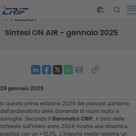
menu
PODCAST
Risorse
Podcast
Sintesi ON AIR - gennaio 2025
Home
Sintesi ON AIR - gennaio 2025
28 gennaio 2025
In questa prima edizione 2025 del podcast parliamo
dell'andametnto delle domande di nuovi mutui e
surroghe. Secondo il
Barometro CRIF
, il dato delle
richieste sull’intero anno 2024 mostra una dinamica
positiva con un +12,1%. L’importo medio registra un