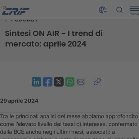
menu
PODCAST
Risorse
Podcast
Sintesi ON AIR - aprile 2024
Home
Sintesi ON AIR - I trend di
mercato: aprile 2024
29 aprile 2024
Tra le principali analisi del mese abbiamo approfondito
come l’elevato livello dei tassi di interesse, confermato
dalla BCE anche negli ultimi mesi, associato a