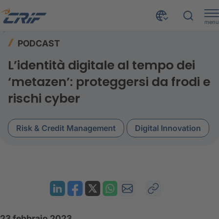
menu
Risorse
Podcast
Home
PODCAST
Define Banking Next: L’identità digitale al tempo dei ‘metazen’: proteggersi da frodi e rischi cyber
L’identità digitale al tempo dei
‘metazen’: proteggersi da frodi e
rischi cyber
Risk & Credit Management
Digital Innovation
23 febbraio 2023