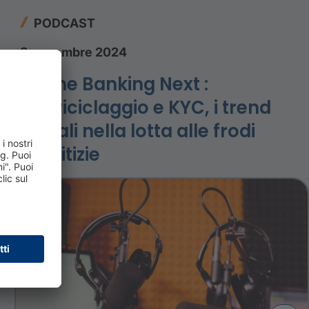
PODCAST
8 novembre 2024
Define Banking Next :
Antiriciclaggio e KYC, i trend
attuali nella lotta alle frodi
creditizie