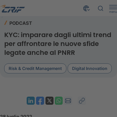
menu
Risorse
Podcast
Home
PODCAST
Define Banking Next: KYC e le nuove sfide legate anche al PNRR
KYC: imparare dagli ultimi trend
per affrontare le nuove sfide
legate anche al PNRR
Risk & Credit Management
Digital Innovation
28 luglio 2022