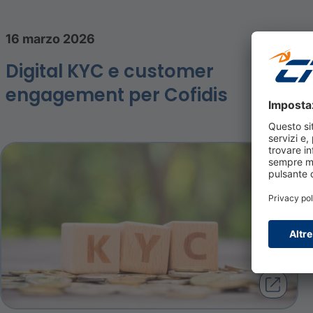
16 marzo 2026
Digital KYC e customer
engagement per Cofidis