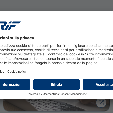
13 febbraio 2026
Cyber security: un'opportunità
per lo sviluppo della relazione
con la clientela