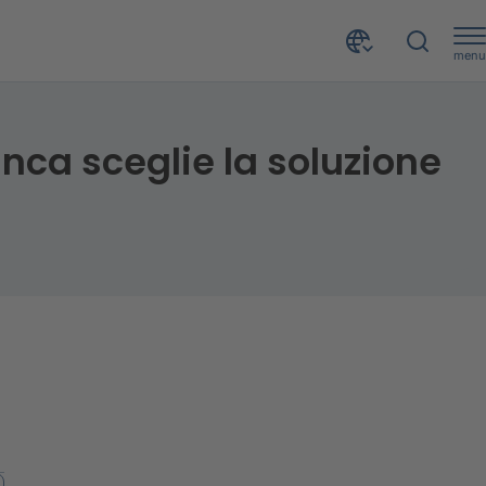
menu
La cessione del quinto scatta verso il futuro: ViViBanca sceglie la soluzione SaaS e gli advanced analytics di CRIF
anca sceglie la soluzione