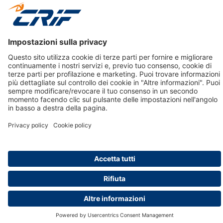
Cookie Policy
Informativa Dati Personali
CRIF Business Ethics
Accessibilità
Informativa Privacy Relativa Al Sistema Di Informazioni
Creditizie
© 2026 CRIF S.p.A. Tutti i diritti riservati.
Via della Beverara, 21 / 40131 Bologna / Italy Cap. Soc.
sottoscritto € 51.941.235,00 di cui versato € 51.806.190,00 |
R.E.A. n° 410952 | Reg. Impr. Bo, C.F. e P.IVA 02083271201
Società soggetta all'attività di direzione e coordinamento di
CRIBIS Holding S.r.l., Società con unico socio
Società con Sistema di Gestione Certificato da DNV ISO 9001,
ISO 45001, ISO/IEC 27001, ISO14001