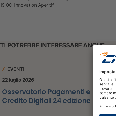
19:00: Innovation Aperitif
TI POTREBBE INTERESSARE ANCHE
EVENTI
22 luglio 2026
Osservatorio Pagamenti e
Credito Digitali 24 edizione