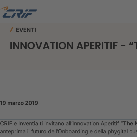
Home
News ed Eventi
Eventi
INNOVATION A
EVENTI
INNOVATION APERITIF - “
19 marzo 2019
CRIF e Inventia ti invitano all’Innovation Aperitif “
The 
anteprima il futuro dell’Onboarding e della phygital c