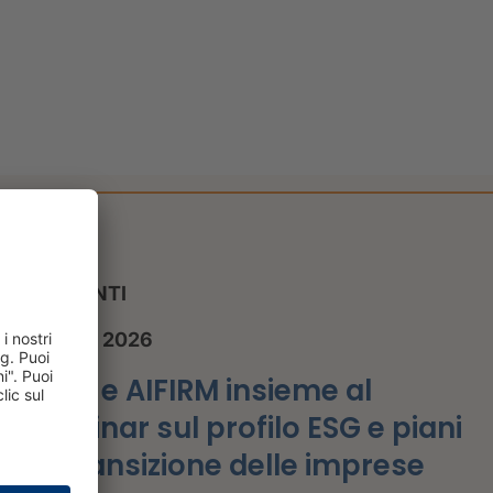
EVENTI
1 luglio 2026
CRIF e AIFIRM insieme al
webinar sul profilo ESG e piani
di transizione delle imprese