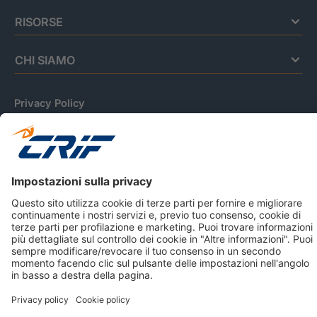
RISORSE
CHI SIAMO
Privacy Policy
Cookie Policy
Informativa Dati Personali
CRIF Business Ethics
Accessibilità
Informativa Privacy Relativa Al Sistema Di Informazioni
Creditizie
© 2026 CRIF S.p.A. Tutti i diritti riservati.
Via della Beverara, 21 / 40131 Bologna / Italy Cap. Soc.
sottoscritto € 51.941.235,00 di cui versato € 51.806.190,00 |
R.E.A. n° 410952 | Reg. Impr. Bo, C.F. e P.IVA 02083271201