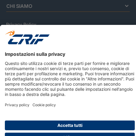
CHI SIAMO
Privacy Policy
Cookie Policy
Informativa Dati Personali
CRIF Business Ethics
Accessibilità
Informativa Privacy Relativa Al Sistema Di Informazioni
Creditizie
© 2026 CRIF S.p.A. Tutti i diritti riservati.
Via della Beverara, 21 / 40131 Bologna / Italy Cap. Soc.
sottoscritto € 51.941.235,00 di cui versato € 51.806.190,00 |
R.E.A. n° 410952 | Reg. Impr. Bo, C.F. e P.IVA 02083271201
Società soggetta all'attività di direzione e coordinamento di
CRIBIS Holding S.r.l., Società con unico socio