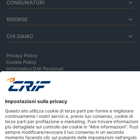
CONSUMATORI
RISORSE
CHI SIAMO
Privacy Policy
Cookie Policy
Informativa Dati Personali
CRIF Business Ethics
Accessibilità
Informativa Privacy Relativa Al Sistema Di Informazioni
Creditizie
© 2026 CRIF S.p.A. Tutti i diritti riservati.
Via della Beverara, 21 / 40131 Bologna / Italy Cap. Soc.
sottoscritto € 51.941.235,00 di cui versato € 51.806.190,00 |