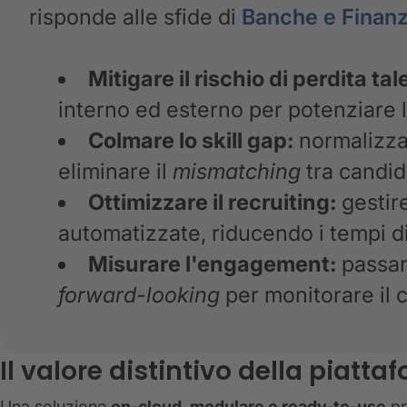
risponde alle sfide di
Banche e Finanz
Mitigare il rischio di perdita tal
interno ed esterno per potenziare la
Colmare lo skill gap:
normalizzar
eliminare il
mismatching
tra candida
Ottimizzare il recruiting:
gestire
automatizzate, riducendo i tempi di 
Misurare l'engagement:
passare
forward-looking
per monitorare il c
Il valore distintivo della piatta
Una soluzione
on-cloud, modulare e ready-to-use
pr