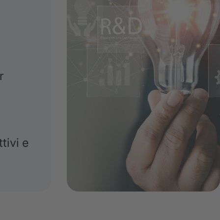
r
tivi e