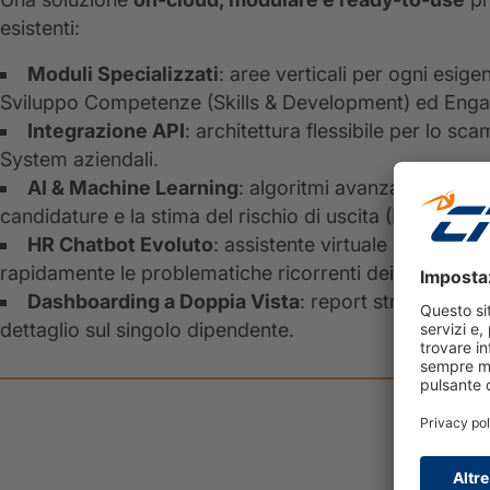
esistenti:
Moduli Specializzati
: aree verticali per ogni esige
Sviluppo Competenze (Skills & Development) ed Enga
Integrazione API
: architettura flessibile per lo sca
System aziendali.
AI & Machine Learning
: algoritmi avanzati per il m
candidature e la stima del rischio di uscita (Early Reten
HR Chatbot Evoluto
: assistente virtuale per automa
rapidamente le problematiche ricorrenti dei dipendent
Dashboarding a Doppia Vista
: report strategici 
dettaglio sul singolo dipendente.