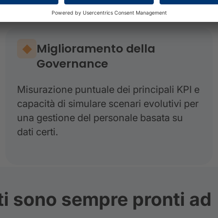
Miglioramento della
Governance
Misurazione puntuale dei principali KPI e
capacità di simulare scenari evolutivi per
una gestione del personale basata su
dati certi.
ti sono sempre pronti ad