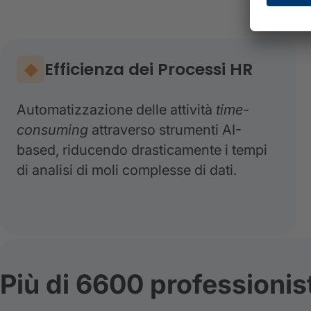
Efficienza dei Processi HR
Automatizzazione delle attività
time-
consuming
attraverso strumenti AI-
based, riducendo drasticamente i tempi
di analisi di moli complesse di dati.
Più di 6600 professionis