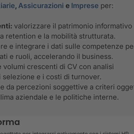
iarie
,
Assicurazioni
e
Imprese
per:
enti:
valorizzare il patrimonio informativo
 retention e la mobilità strutturata.
e e integrare i dati sulle competenze pe
ti e ruoli, accelerando il business.
 volumi crescenti di CV con analisi
selezione e i costi di turnover.
 da percezioni soggettive a criteri ogget
lima aziendale e le politiche interne.
forma
ogettata per integrarsi nativamente con i sistemi HR