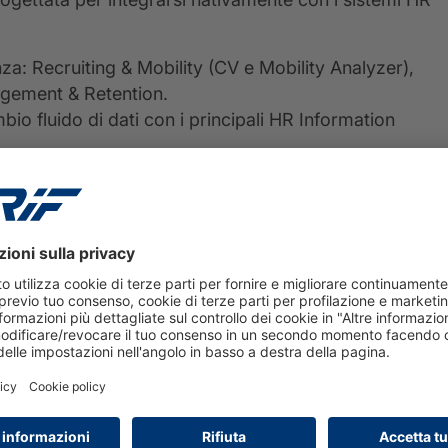
nza: Recruiting & Mobility (CV e Mobility Analyzer),
gement & Retention.
mbio fluido di dati con i principali HR Information
atching automatico dei profili, la prioritizzazione delle
tion).
tizzare le risposte sulle policy aziendali e risolvere
i.
per l'alto management e dashboard operative di
KEY BENEFITS
KEY BENEFITS