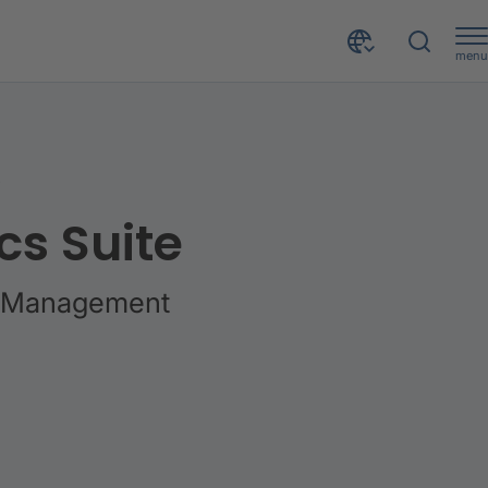
menu
S
cs Suite
l Management